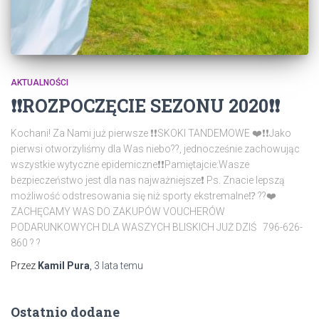
AKTUALNOŚCI
❗️❗️ROZPOCZĘCIE SEZONU 2020❗️❗️
Kochani! Za Nami już pierwsze ❗️❗️SKOKI TANDEMOWE ❤️❗️❗️Jako
pierwsi otworzyliśmy dla Was niebo??, jednocześnie zachowując
wszystkie wytyczne epidemiczne❗️❗️Pamiętajcie:Wasze
bezpieczeństwo jest dla nas najważniejsze❗️ Ps. Znacie lepszą
możliwość odstresowania się niż sporty ekstremalne⁉️ ??❤️
ZACHĘCAMY WAS DO ZAKUPÓW VOUCHERÓW
PODARUNKOWYCH DLA WASZYCH BLISKICH JUŻ DZIŚ 796-626-
860 ? ?
Przez
Kamil Pura
,
3 lata
temu
Ostatnio dodane